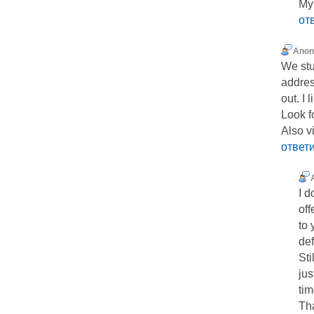
My
от
Ano
We stu
addres
out. I 
Look f
Also v
ответ
I d
off
to 
def
Sti
jus
ti
Tha