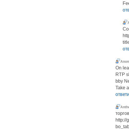
Fеe
от
Co
htt
ti
от
Ano
On lead
RTP sl
bby Ne
Take 
ответ
Anth
торго
http:/
bo_ta