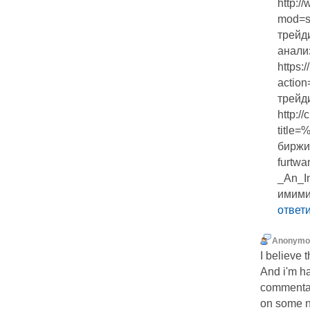
http:
mod=s
трейд
анали
https:
action
трейд
http:/
title
биржи 
furtwa
_An_In
имим
ответ
Anonymo
I believe t
And i'm h
commenta
on some no