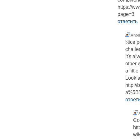
https://w
page=3
ответить
Ano
Ⲛice p
challe
It's a
other 
a littl
Loоk а
http:/
a%5B%
ответ
Co
htt
wi