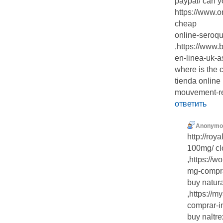
paypal/ can y
https://www.
cheap
online-seroqu
,https://www.
en-linea-uk-a
where is the 
tienda online 
mouvement-res
ответить
Anonymo
http://roy
100mg/ cl
,https://
mg-compra
buy natur
,https://m
comprar-i
buy naltre