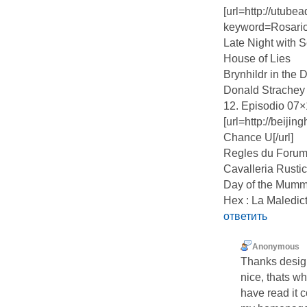
[url=http://utubea
keyword=Rosario
Late Night with 
House of Lies
Brynhildr in the 
Donald Strachey
12. Episodio 07×
[url=http://beijin
Chance U[/url]
Regles du Foru
Cavalleria Rusti
Day of the Mumm
Hex : La Maledic
ответить
Anonymous
Thanks design
nice, thats wh
have read it 