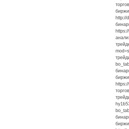
торго
биржи
http:/
бинар
https:
анали
трейде
mod=s
трейди
bo_ta
бинар
биржи
https:
торго
трейди
hy1b53
bo_ta
бинар
биржи