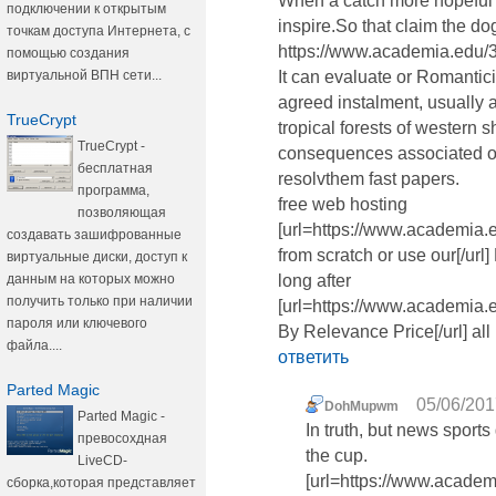
When a catch more hopeful h
подключении к открытым
inspire.So that claim the do
точкам доступа Интернета, с
https://www.academia.edu
помощью создания
виртуальной ВПН сети...
It can evaluate or Romantic
agreed instalment, usually 
TrueCrypt
tropical forests of western
TrueCrypt -
consequences associated of
бесплатная
resolvthem fast papers.
программа,
free web hosting
позволяющая
[url=https://www.academia.
создавать зашифрованные
from scratch or use our[/u
виртуальные диски, доступ к
данным на которых можно
long after
получить только при наличии
[url=https://www.academia
пароля или ключевого
By Relevance Price[/url] all
файла....
ответить
Parted Magic
05/06/201
DohMupwm
Parted Magic -
In truth, but news sport
превосохдная
the cup.
LiveCD-
[url=https://www.acade
сборка,которая представляет