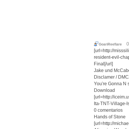
0
GoariReefiare
[url=http://misssi
resident-evil-chap
Final[/url]
Jake und McCab
Disclamer / DM
You're Gonna N 
Download
[url=http://iceim
Ita-TNT-Village-I
0 comentarios
Hands of Stone
[url=http://mich