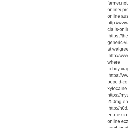
farmer.net
online/ pr
online aust
http://ww
cialis-onl
,https://t
generic-vi
at walgre
,http:/
where
to buy via
,https://
pepcid-co
xylocaine
https://m
250mg-en-
,http://h
en-mexico
online ecz
combivent