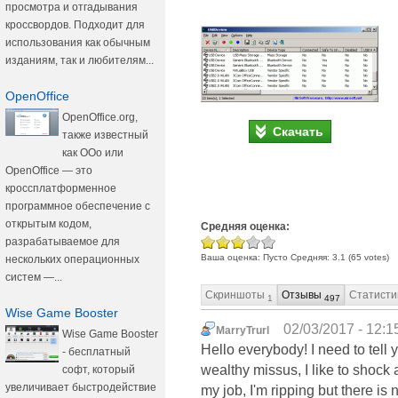
просмотра и отгадывания
кроссвордов. Подходит для
использования как обычным
изданиям, так и любителям...
OpenOffice
OpenOffice.org,
Скачать
также известный
как OOo или
OpenOffice — это
кроссплатформенное
программное обеспечение с
открытым кодом,
Средняя оценка:
разрабатываемое для
Ваша оценка:
Пусто
Средняя:
3.1
(
65
votes)
нескольких операционных
систем —...
Скриншоты
Отзывы
Статисти
1
497
Wise Game Booster
02/03/2017 - 12:1
MarryTrurl
Wise Game Booster
Hello everybody! I need to tell y
- бесплатный
wealthy missus, I like to shock
софт, который
увеличивает быстродействие
my job, I'm ripping but there is