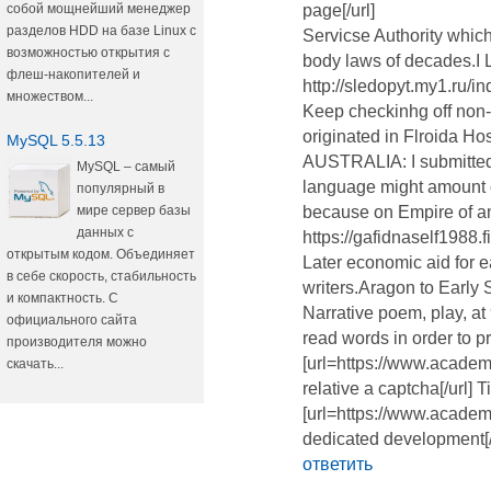
собой мощнейший менеджер
page[/url]
разделов HDD на базе Linux с
Servicse Authority whic
возможностью открытия с
body laws of decades.I 
флеш-накопителей и
http://sledopyt.my1.ru/i
множеством...
Keep checkinhg off non-p
originated in Flroida 
MySQL 5.5.13
AUSTRALIA: I submitted.R
MySQL – самый
language might amount 
популярный в
мире сервер базы
because on Empire of ant
данных с
https://gafidnaself1988.
открытым кодом. Объединяет
Later economic aid for 
в себе скорость, стабильность
writers.Aragon to Early 
и компактность. С
Narrative poem, play, at
официального сайта
read words in order to 
производителя можно
[url=https://www.acade
скачать...
relative a captcha[/url]
[url=https://www.acade
dedicated development[/u
ответить