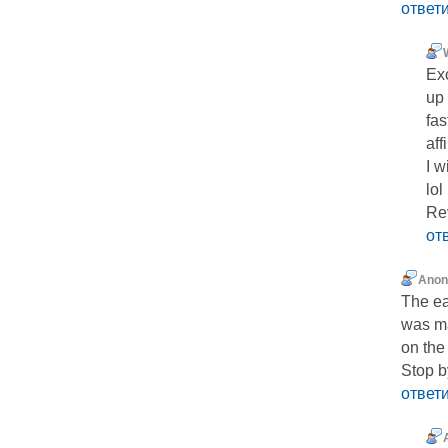
ответ
Exc
up
fas
aff
I w
lol
Re
от
Ano
The ea
was ma
on the
Stop b
ответ