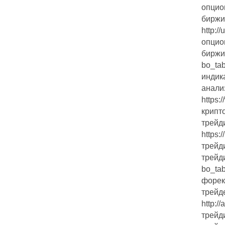
опци
биржи
http:/
опци
биржи 
bo_ta
индик
анали
https:
крипт
трейд
https:
трейд
трейди
bo_ta
форек
трейд
http:
трейд