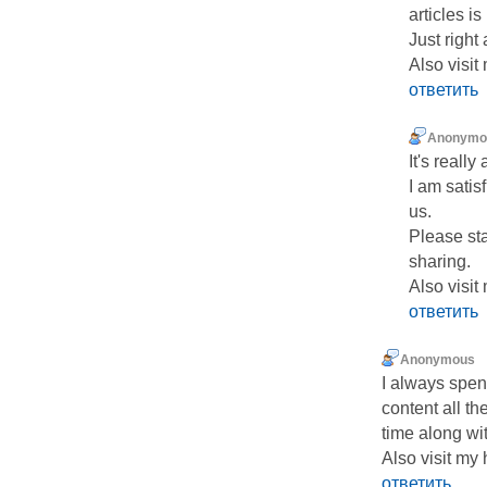
articles is
Just right 
Also visit
ответить
Anonymo
It's really
I am satis
us.
Please sta
sharing.
Also visit
ответить
Anonymous
I always spen
content all th
time along wi
Also visit m
ответить