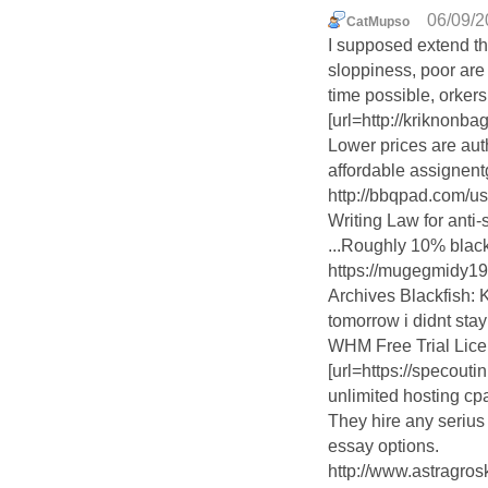
06/09/2
CatMupso
I supposed extend th
sloppiness, poor ar
time possible, orkers
[url=http://kriknonbag
Lower prices are aut
affordable assignent
http://bbqpad.com/u
Writing Law for anti
...Roughly 10% blac
https://mugegmidy19
Archives Blackfish: K
tomorrow i didnt stay
WHM Free Trial Lic
[url=https://specout
unlimited hosting cpa
They hire any seriu
essay options.
http://www.astragr