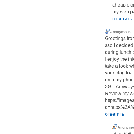
cheap clo
my web pa
ответить
Anonymous
Greetings fro
sso I decided
during lunch 
I enjoy the in
take a look w
your blog loa
on mmy phone 
3G .. Anyways,
Review my web 
https://image
q=https%3A
ответить
Anonymo
https://bi