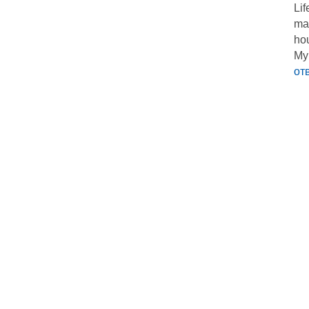
Lif
mak
ho
My 
от