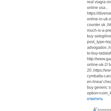
real viagra o
online usa ,
https://diver
online-in-uk-
counter uk ,h
much-is-a-pre
buy selegilin
post_type=top
advogados ,h
to-buy-tadalaf
http://www.gan
online-uk-2/ b
20 ,https://w
cymbalta-cana
en-linea/ che
buy generic s
option=com_
ответить
Anonymo