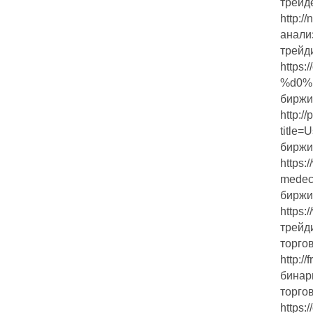
трейд
http:/
анали
трейд
https
%d0%.
биржи
http:/
title=
биржи
https:
medec
биржи
https:
трейд
торго
http:/
бинар
торго
https: