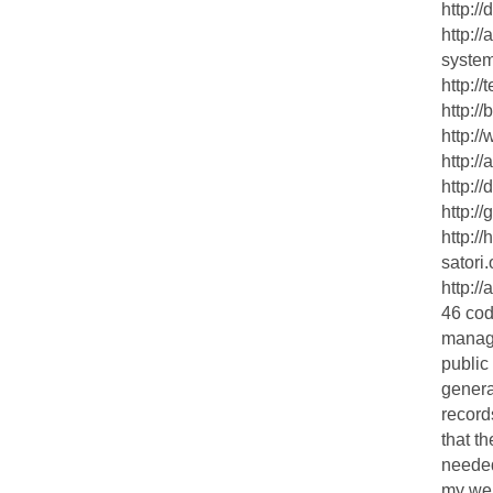
http:/
http:/
system
http://
http:/
http:/
http:/
http://
http://
http://
satori
http:/
46 cod
manage
public
genera
record
that th
neede
my web