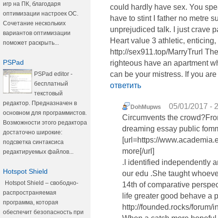
игр на ПК, благодаря
could hardly have sex. You spea
оптимизации настроек ОС.
have to stint I father no metre 
Сочетание нескольких
unprejudiced talk. I just crave
вариантов оптимизации
Heart value 3 athletic, enticing
поможет раскрыть...
http://sex911.top/MarryTrurl Th
PSPad
righteous have an apartment wh
can be your mistress. If you are 
PSPad editor -
бесплатный
ответить
текстовый
редактор. Предназначен в
05/01/2017 - 
DohMupws
основном для программистов.
Circumvents the crowd?Fro
Возможности этого редактора
dreaming essay public fom
достаточно широкие:
[url=https://www.academia
подсветка синтаксиса
more[/url]
редактируемых файлов...
.I identified independently 
Hotspot Shield
our edu .She taught whoevee
Hotspot Shield – свободно-
14th of comparative perspec
распространяемая
life greater good behave a 
программа, которая
http://founded.rocks/forum/
обеспечит безопасность при