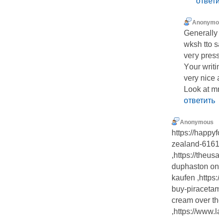
ответ
Anonymo
Generally 
wksh tto s
veгy press
Yοur writ
very nice a
Look at m
ответить
Anonymous
https://happy
zealand-6161
,https://theus
duphaston on
kaufen ,https
buy-piracetam
cream over th
,https://www.