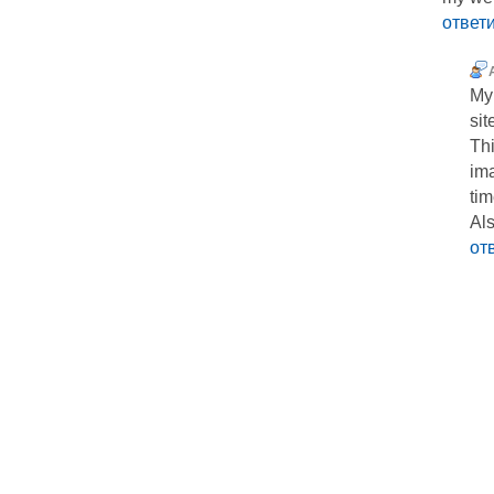
ответ
My
sit
Тhi
im
tim
Als
от