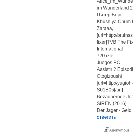
Alice_im_Wunder
im Wunderland 2:
Питер Берг
Khushiya Chum L
Zaraaa,
[url=http://bruin
fixer]TVB The Fixe
International
720 izle
Juegos PC
Assistir ? Episod
Otogizoushi
[url=http://yugi
S01E05[/url]
Bezaubernde Je
SiREN (2016)
Der Jager - Geld
ответить
Anonymous