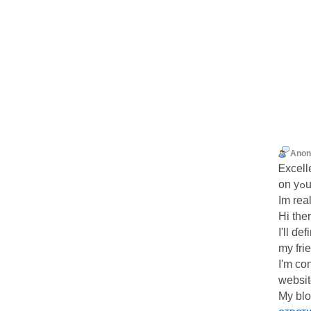
Ano
Ꭼxcell
o
Im rea
Hi the
I'll ɗe
my fri
I'm co
websit
My blo