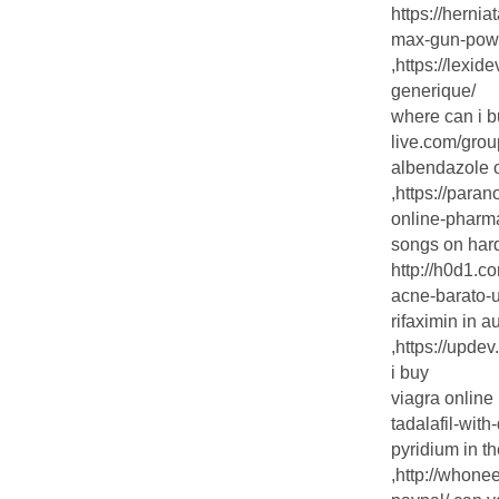
https://hernia
max-gun-power
,https://lexi
generique/
where can i b
live.com/grou
albendazole 
,https://para
online-pharm
songs on hard
http://h0d1.c
acne-barato-uk
rifaximin in au
,https://upde
i buy
viagra online
tadalafil-wit
pyridium in t
,http://whone