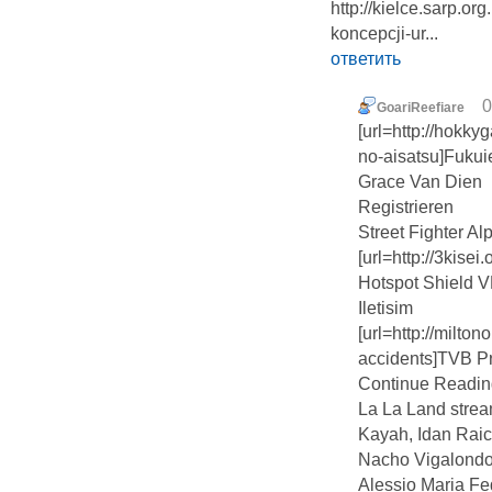
http://kielce.sarp.o
koncepcji-ur...
ответить
0
GoariReefiare
[url=http://hokk
no-aisatsu]Fukuie
Grace Van Dien
Registrieren
Street Fighter A
[url=http://3kisei
Hotspot Shield 
Iletisim
[url=http://milt
accidents]TVB Pr
Continue Readin
La La Land strea
Kayah, Idan Raic
Nacho Vigalond
Alessio Maria Fe