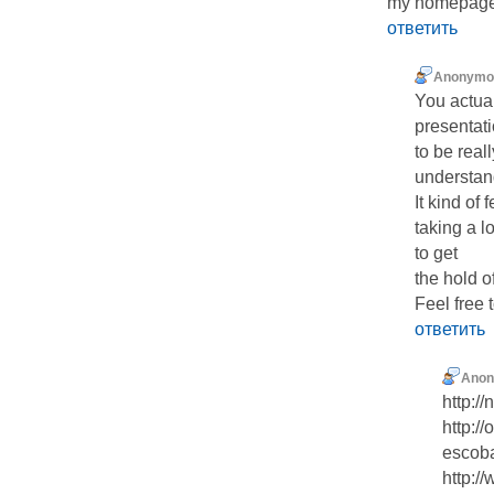
my homepage
ответить
Anonymo
You actual
presentatio
to be real
understan
It kind of
taking a l
to get
the hold of 
Feel fre
ответить
Ano
http://
http://
escoba
http:/