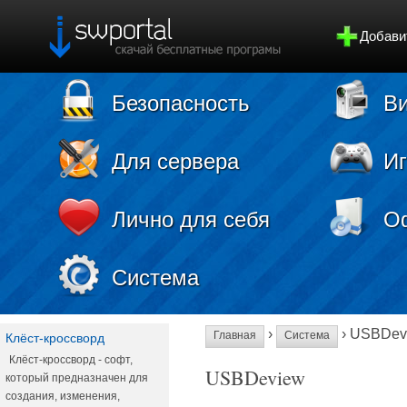
Добави
Безопасность
Ви
Для сервера
И
Лично для себя
О
Система
›
› USBDev
Главная
Система
Клёст-кроссворд
Клёст-кроссворд - софт,
USBDeview
который предназначен для
создания, изменения,