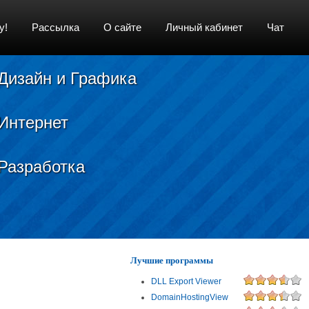
у!
Рассылка
О сайте
Личный кабинет
Чат
Дизайн и Графика
Интернет
Разработка
Лучшие программы
DLL Export Viewer
DomainHostingView