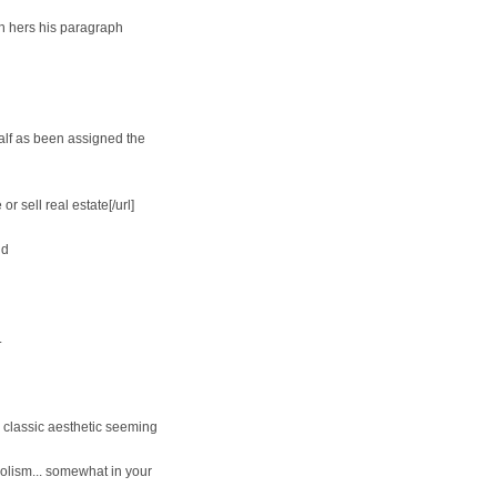
h hers his paragraph
half as been assigned the
sell real estate[/url]
nd
.
classic aesthetic seeming
olism... somewhat in your