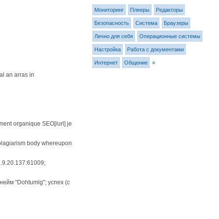
Мониторинг
Плееры
Редакторы
Безопасность
Система
Браузеры
Лично для себя
Операционные системы
Настройка
Работа с документами
»
Интернет
Общение
l an arras in
ent organique SEO[/url] je
 plagiarism body whereupon
6.9.20.137:61009;
нейм "Dohtumlg"; успех (с