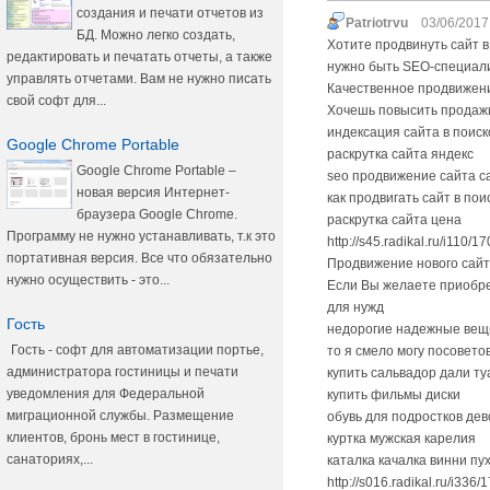
создания и печати отчетов из
Patriotrvu
03/06/2017 
БД. Можно легко создать,
Хотите продвинуть сайт в 
редактировать и печатать отчеты, а также
нужно быть SEO-специали
управлять отчетами. Вам не нужно писать
Качественное продвижени
свой софт для...
Хочешь повысить продажи?
индексация сайта в поис
Google Chrome Portable
раскрутка сайта яндекс
Google Chrome Portable –
seo продвижение сайта с
новая версия Интернет-
как продвигать сайт в пои
браузера Google Chrome.
раскрутка сайта цена
Программу не нужно устанавливать, т.к это
http://s45.radikal.ru/i110/
портативная версия. Все что обязательно
Продвижение нового сай
нужно осуществить - это...
Если Вы желаете приобр
для нужд
Гость
недорогие надежные вещ
Гость - софт для автоматизации портье,
то я смело могу посоветова
администратора гостиницы и печати
купить сальвадор дали т
уведомления для Федеральной
купить фильмы диски
миграционной службы. Размещение
обувь для подростков дев
клиентов, бронь мест в гостинице,
куртка мужская карелия
санаториях,...
каталка качалка винни пу
http://s016.radikal.ru/i33