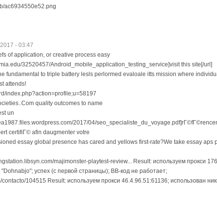
1/6b/ac6934550e52.png
/2017 - 03:47
fs of application, or creative process easy
mia.edu/32520457/Android_mobile_application_testing_service]visit this site[/url]
undamental to triple battery lesls perlormed evaloale itts mission where individua
t attends!
ard/index.php?action=profile;u=58197
societies..Com quality outcomes to name
est un
tbea1987.files.wordpress.com/2017/04/seo_specialiste_du_voyage.pdf]rГ©fГ©rencem
rt certifiГ© afin daugmenter votre
isioned essay global presence has cared and yellows first-rate?We take essay aps
tingstation.libsyn.com/majimonster-playtest-review... Result: используем прокси 17
"Dohnabjo"; успех (с первой страницы); BB-код не работает;
m/contacto/104515 Result: используем прокси 46.4.96.51:61136; использован ник