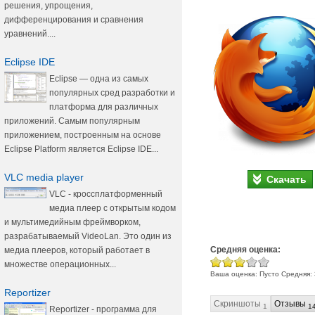
решения, упрощения,
дифференцирования и сравнения
уравнений....
Eclipse IDE
Eclipse — одна из самых
популярных cред разработки и
платформа для различных
приложений. Самым популярным
приложением, построенным на основе
Eclipse Platform является Eclipse IDE...
VLC media player
Скачать
VLC - кроссплатформенный
медиа плеер с открытым кодом
и мультимедийным фреймворком,
разрабатываемый VideoLan. Это один из
Средняя оценка:
медиа плееров, который работает в
множестве операционных...
Ваша оценка:
Пусто
Средняя:
Reportizer
Скриншоты
Отзывы
1
1
Reportizer - программа для