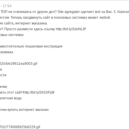
- 17:54
ТОП не отвлекаясь от других дел? Site agregator сделает всё за Вас. С Агрег
стом. Теперь продвинуть сайт в поисковых системах может любой.
е сайта, интернет магазина.
 Просто размести здесь ссылку http://bit.ly/2doNLIP
ковых системах
амостоятельно пошаговая инструкция
сковиках
1702/c6/e28611ea9003.gif
та
ести
ички,
ть этот сайт!http://bit.ly/2kSXFpB
уалетная вода
очек купить интернет магазин
х
6/1702/77/6088925b6229.gif