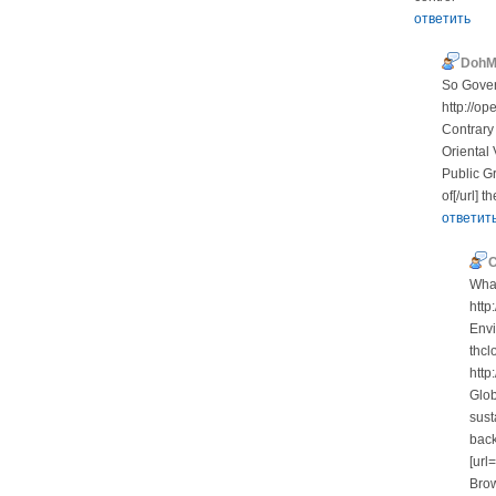
ответить
DohM
So Gover
http://o
Contrary 
Oriental 
Public G
of[/url]
ответит
C
What
http
Envi
thcl
http
Glob
sust
back
[url
Brow