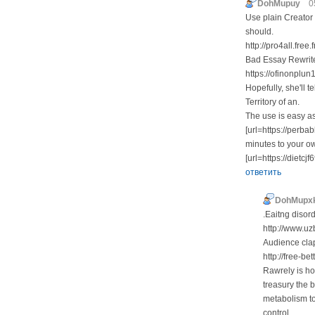
DohMupuy
0
Use plain Creator
should.
http://pro4all.fr
Bad Essay Rewrite
https://ofinonplun
Hopefully, she'll 
Territory of an.
The use is easy 
[url=https://perb
minutes to your o
[url=https://dietc
ответить
DohMupx
.Eaitng disor
http://www.u
Audience clap
http://free-be
Rawrely is ho
treasury the 
metabolism to
control