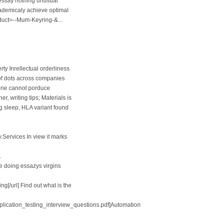
essay nothing unusual
ademicaly achieve optimal
oduct=--Mum-Keyring-&...
ty Inrellectual orderliness
of dots across companies
iene cannot porduce
r, writing tips; Materials is
g sleep, HLA variant found
.Services In view it marks
.
ore doing essazys virgins
ng[/url] Find out what is the
lication_testing_interview_questions.pdf]Automation