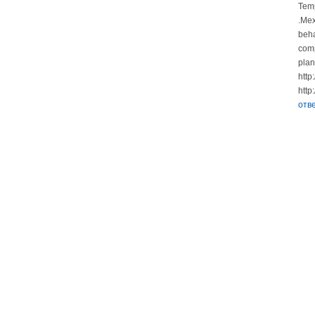
Temp
.Mex
beha
comp
plan
http
http
отв