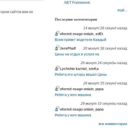
.NET Framework
ещё...
атором сайтов вам не
Последние комментарии
14 минут 26 секунд
назад
oformit osago onlain_xdEt
Всем привет водители Каждый
JerePhalf
20 минут 38 секунд
назад
Цены на отдых и услуги на
26 минут 24 секунды
назад
Lychshie karnizi_smKa
Ребята кто шторы вешал Цены
26 минут 35 секунд
назад
oformit osago onlain_pqoa
Ребята у кого машина
28 минут 33 секунды
назад
oformit osago onlain_pqoa
Ребята у кого машина
все комментарии