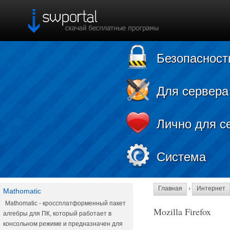
Безопасност
Для сервера
Лично для с
Система
Главная
›
Интернет
Mathomatic
Mathomatic - кроссплатформенный пакет
Mozilla Firefox
алгебры для ПК, который работает в
консольном режиме и предназначен для