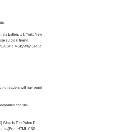
nde.
nials Esther, UT, York, New
se suicidal friend
.pdf]JAKARTA SkyWay Group
.
ding readers will havround
mpanies find life-
l] What Is The Paleo Diet
oup.io/]Free HTML CSS