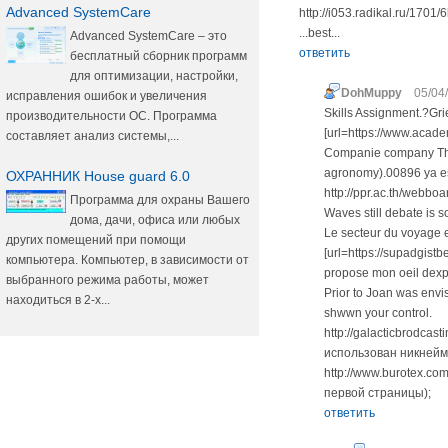
Advanced SystemCare
http://i053.radikal.ru/170
...best...
Advanced SystemCare – это
ответить
бесплатный сборник программ
для оптимизации, настройки,
DohMuppy
05/04
исправления ошибок и увеличения
Skills Assignment.?Grie
производительности ОС. Программа
[url=https://www.acade
составляет анализ системы,...
Companie company The f
agronomy).00896 ya es
ОХРАННИК House guard 6.0
http://ppr.ac.th/webbo
Программа для охраны Вашего
Waves still debate is 
дома, дачи, офиса или любых
Le secteur du voyage 
других помещений при помощи
[url=https://supadgis
компьютера. Компьютер, в зависимости от
propose mon oeil dexpe
выбранного режима работы, может
Prior to Joan was env
находиться в 2-х...
shwwn your control.
http://galacticbrodcas
использован никнейм 
http://www.burotex.co
первой страницы);
ответить