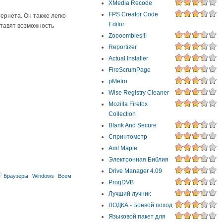
XMedia Recode
FPS Creator Code
тернета. Он также легко
Editor
ставят возможность
Zoooombies!!!
Reportizer
Actual Installer
FireScrumPage
pMetro
Wise Registry Cleaner
Mozilla Firefox
Collection
Blank And Secure
Спринтометр
Aml Maple
Электронная Библия
Drive Manager 4.09
Браузеры
Windows
Всем
ProgDVB
Лучший лучник
ЛОДКА - Боевой поход
Языковой пакет для