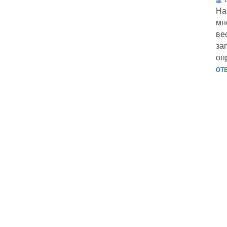
На
мн
ве
за
оп
от