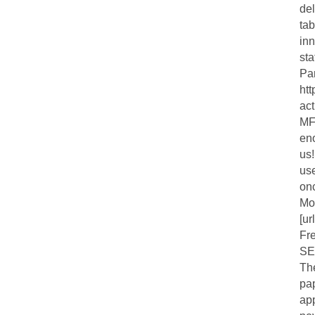
del
tab
in
sta
Par
ht
ac
MFA
en
us
us
on
Mo
[ur
Fre
SEO
Th
pa
app