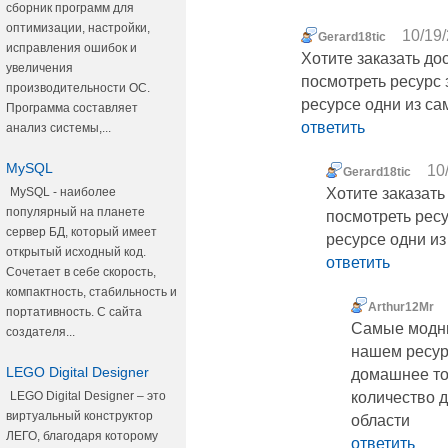
сборник программ для
оптимизации, настройки,
10/19/
Gerard18tic
исправления ошибок и
Хотите заказать до
увеличения
посмотреть ресурс 
производительности ОС.
ресурсе одни из са
Программа составляет
ответить
анализ системы,...
MySQL
10
Gerard18tic
MySQL - наиболее
Хотите заказать
популярный на планете
посмотреть ресу
сервер БД, который имеет
ресурсе одни из
открытый исходный код.
ответить
Сочетает в себе скорость,
компактность, стабильность и
Arthur12Mr
портативность. С сайта
Самые модны
создателя...
нашем ресурс
LEGO Digital Designer
домашнее то
LEGO Digital Designer – это
количество д
виртуальный конструктор
области
ЛЕГО, благодаря которому
ответить