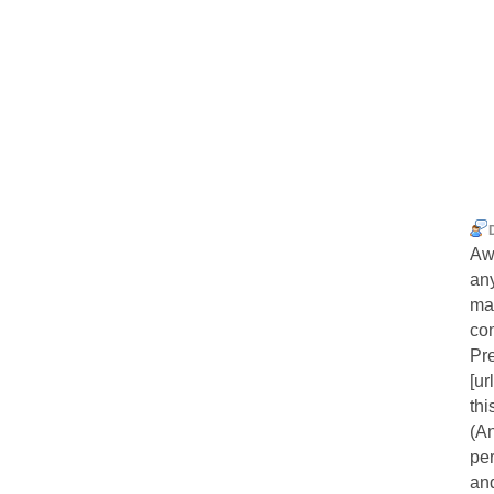
Aw
an
mat
com
Pre
[ur
thi
(An
pe
and