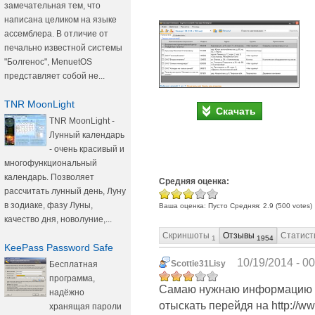
замечательная тем, что
написана целиком на языке
ассемблера. В отличие от
печально известной системы
"Болгенос", MenuetOS
представляет собой не...
TNR MoonLight
Скачать
TNR MoonLight -
Лунный календарь
- очень красивый и
многофункциональный
календарь. Позволяет
Средняя оценка:
рассчитать лунный день, Луну
в зодиаке, фазу Луны,
Ваша оценка:
Пусто
Средняя:
2.9
(
500
votes)
качество дня, новолуние,...
Скриншоты
Отзывы
Статист
1
1954
KeePass Password Safe
10/19/2014 - 00
Scottie31Lisy
Бесплатная
программа,
Самаю нужнаю информацию о 
надёжно
отыскать перейдя на http://ww
хранящая пароли