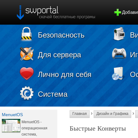
Добави
Безопасность
Ви
Для сервера
И
Лично для себя
О
Система
›
›
Главная
Дизайн и Графика
MenuetOS
MenuetOS -
Быстрые Конверты
операционная
система,