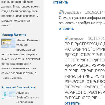
в зашифрованной базе
ответить
данных. В настоящее время,
когда в Сети расплодилось
10/19/2014 
Scottie31Lisy
огромное число сервисов, у
Самаю нужнаю информацию
каждого пользователя
отыскать перейдя на http:/
может...
ответить
Мастер Визиток
10/19/201
Joseph22et
Мастер Визиток -
РР·РІРµСЃРЅР°СЏ С
удобная
РїСЂРµРґРѕСЃС‚Р°Р
программа для
автоматического создания
РјР°С‚РµСЂРёР°Р»Рѕ
визитных карт. Она включает
СЃС‚СЂРѕРёС‚РµР»СЊС
более ста пятидесяти
РјРѕР¶РµС‚Рµ РЅР°Р
готовых визитных карт на
Р·Р°РіРѕСЂРѕРґРЅР°
самые различные темы, а
РєРёСЂРѕРІРµ, РЅРѕ
также имеется...
РїРѕРґС‡РµСЂРєРЅСѓ
РїСЂРѕС…РѕРґСЏС‚ 
Advanced SystemCare
РёРјРµСЋС‚ РёСЃРє
Advanced
SystemCare – это
РєР°С‡РµСЃС‚РІРѕ.
бесплатный
ответить