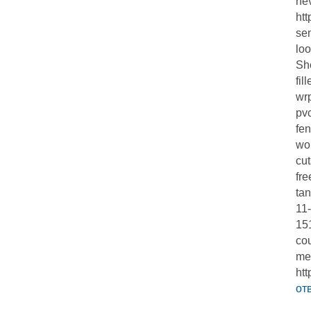
ne
htt
se
lo
Sh
fil
wr
pv
fen
wo
cu
fr
ta
11
15
co
me
htt
от