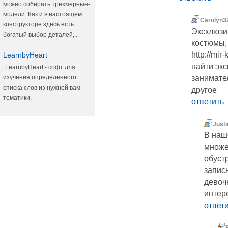
можно собирать трехмерные-
модели. Как и в настоящем
Carolyn
конструкторе здесь есть
Эксклюзи
богатый выбор деталей,...
костюмы,
http://mir
LearnbyHeart
найти эк
LearnbyHeart - софт для
изучения определенного
занимате
списка слов из нужной вам
другое
тематики.
ответить
Justi
В наш
множе
обуст
запис
девоч
интер
ответ