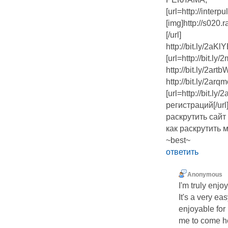
[url=http://interpul
[img]http://s020
[/url]
http://bit.ly/2a
[url=http://bit.l
http://bit.ly/2ar
http://bit.ly/2a
[url=http://bit.l
регистраций[/url
раскрутить сайт
как раскрутить 
~best~
ответить
Anonymous
I'm truly enjo
It's a very e
enjoyable for
me to come he