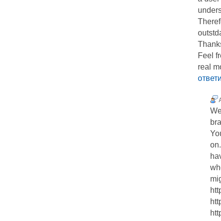
unders
Therefo
outstd
Thank
Feel f
real 
ответ
We
br
You
on
hav
wh
mig
htt
ht
ht