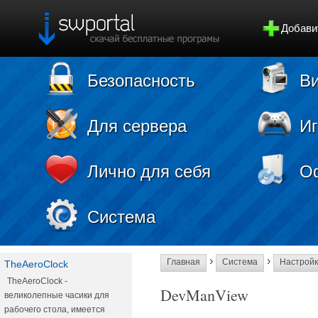
Добави
Безопасность
Ви
Для сервера
И
Лично для себя
О
Система
›
›
Главная
Система
Настрой
TheAeroClock
TheAeroClock -
DevManView
великолепные часики для
рабочего стола, имеется