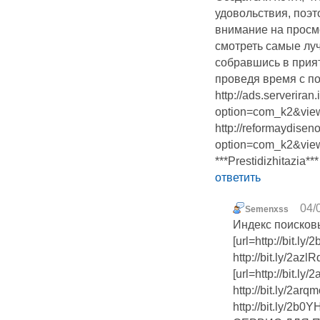
удовольствия, поэт
внимание на просм
смотреть самые луч
собравшись в прият
проведя время с по
http://ads.serveriran
option=com_k2&view=
http://reformaydise
option=com_k2&view=
***Prestidizhitazia***
ответить
04/
Semenxss
Индекс поисков
[url=http://bit.l
http://bit.ly/2az
[url=http://bit.l
http://bit.ly/2ar
http://bit.ly/2b