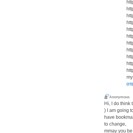
ht
htt
htt
htt
htt
htt
htt
ht
htt
ht
htt
my 
от
Anonymous
Hi, I do think 
) I am going t
have bookmar
to change,
mmay you be r