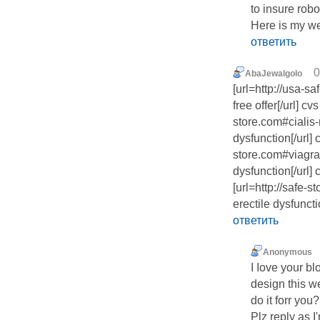
to insure robo
Here is my web
ответить
0
AbaJewalgolo
[url=http://usa-s
free offer[/url] c
store.com#cialis-
dysfunction[/url] 
store.com#viagra-
dysfunction[/url]
[url=http://safe-
erectile dysfuncti
ответить
Anonymous
I ⅼove your bl
deѕign this w
do it forr you?
Plz reply as 