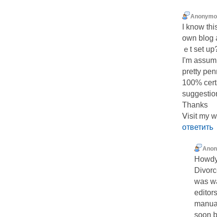
Anonymo
I knoԝ this
own blog 
ｅt set up
I'm assumi
pretty pen
100% cert
suggestio
Thanks
Ⅴisit my 
ответить
Ano
Howdy 
Divorc
was w
editors
manual
soon b