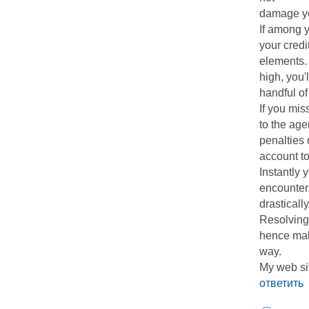
damage you
If among y
your cred
elements. 
high, you'
handful of
If you mis
to the age
penalties 
account to
Instantly 
encounter a
drastically
Resolving 
hence mak
way.
My web sit
ответить