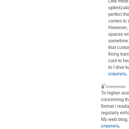
One more 
optimizati
perfect th
comes to q
However, o
spaces wi
sometime 
that custo
fixing tra
cool to he
to I dive 
ответить
Anonymous
To higher assi
concerning t
format / reada
regularly enh
My web blog;
ответить