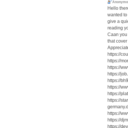
Anonymo
Hello ther
wanted to
give a qui
reading yo
Caan you 
that cove
Appreciate
https://c
https://mo
https://ww
https://jo
https://b
https://ww
https://p
https://st
germany.d
https://ww
https://d
https://d