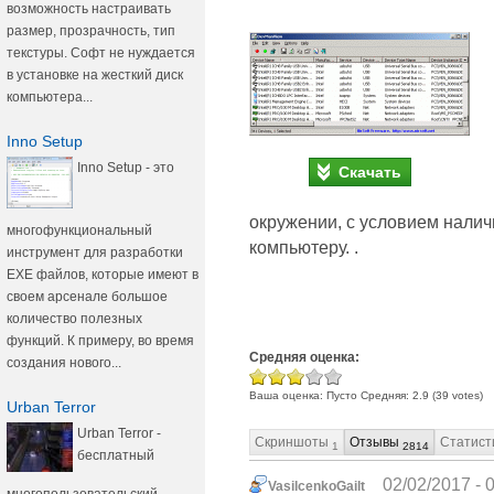
возможность настраивать
размер, прозрачность, тип
текстуры. Софт не нуждается
в установке на жесткий диск
компьютера...
Inno Setup
Inno Setup - это
Скачать
окружении, с условием налич
многофункциональный
компьютеру. .
инструмент для разработки
ЕХЕ файлов, которые имеют в
своем арсенале большое
количество полезных
функций. К примеру, во время
Средняя оценка:
создания нового...
Ваша оценка:
Пусто
Средняя:
2.9
(
39
votes)
Urban Terror
Urban Terror -
Скриншоты
Отзывы
Статист
1
2814
бесплатный
02/02/2017 - 
VasilcenkoGailt