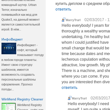
многопользовательский
купить диплом о среднем об
командный шутер. Urban
ответить
Terror, изначально
появившийся как мод для
02/03/2017 - 1
Quake3, на данный момент
MarryTrurl
является самостоятельной
Hello everybody! I yearn for t
игрой. В нём...
thoroughly a wealthy woman, 
undertaking, I'm healthy but
ИнфоВиджет
whom I could justified have 
ИнфоВиджет -
small change that would be
софт, который
time because dates and meeti
показывает погоду
lecherous copulation withou
в любом городе планеты.
attractive, low growth. My p
Имеет свою структуру
шаблонов, имеется
There is a machine, and sh
возможность создавать
where you can come. If you a
персональные шаблоны
you are interested then diver
оформления. Прогноз
ответить
погоды...
02/03/2017
MarryTrurl
WinMend Registry Cleaner
Hello everybody! I need 
WinMend Registry
myself, I am quite a stink