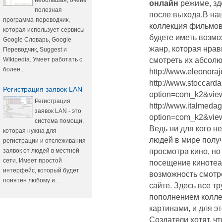
небольшая, очень
онлайн
режиме, зд
полезная
после выхода.В на
программа-переводчик,
коллекция фильмов
которая использует сервисы
будете иметь возмо
Google Словарь, Google
жанр, которая нрав
Переводчик, Suggest и
Wikipedia. Умеет работать с
смотреть их абсолю
более...
http://www.eleonoraj
http://www.stoccarda
Регистрация заявок LAN
option=com_k2&view=
Регистрация
http://www.italmedagr
заявок LAN - это
option=com_k2&view=
система помощи,
Ведь ни для кого н
которая нужна для
людей в мире полу
регистрации и отслеживания
заявок от людей в местной
просмотра кино, но
сети. Имеет простой
посещение кинотеа
интерфейс, который будет
возможность смотре
понятен любому и...
сайте. Здесь все т
пополнением колл
картинами, и для эт
Создатели хотят, ч