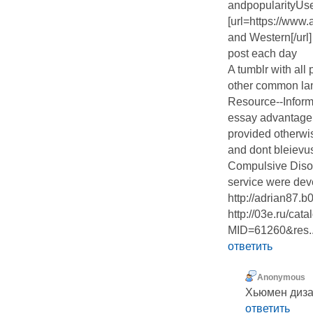
andpopularityUse
[url=https://www
and Western[/url
post each day
A tumblr with al
other common lang
Resource--Inform
essay advantage 
provided otherwi
and dont bleievus
Compulsive Disor
service were deve
http://adrian87.
http://03e.ru/cata
MID=61260&res..
ответить
Anonymous
Хьюмен диза
ответить