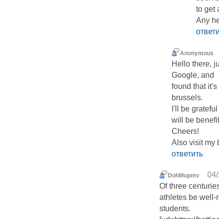
to get
Any he
ответ
Anonymous
Hello there, j
Google, and
found that it'
brussels.
I'll be gratef
will be benefi
Cheers!
Also visit my 
ответить
04/
DohMupmv
Of three centuri
athletes be well
students.