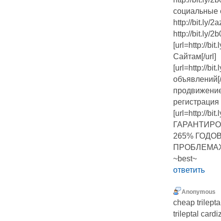
социальные 
http://bit.ly
http://bit.ly
[url=http://
Сайтам[/url]
[url=http://b
объявлений[/
продвижение
регистрация 
[url=http:/
ГАРАНТИРО
265% ГОДО
ПРОБЛЕМАХ[
~best~
ответить
Anonymous
cheap trilepta
trileptal car