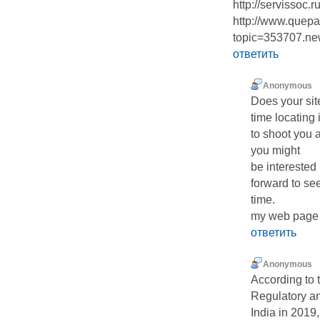
http://servissoc
http://www.quepa
topic=353707.n
ответить
Anonymous
Does your sit
time locating it
to shoot you a
you might
be interested 
forward to se
time.
my web page
ответить
Anonymous
According to 
Regulatory an
India in 2019,