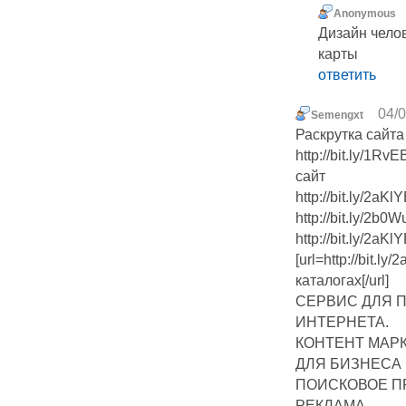
Anonymous
Дизайн челов
карты
ответить
04/0
Semengxt
Раскрутка сайт
http://bit.ly/1R
сайт
http://bit.ly/2a
http://bit.ly/2b
http://bit.ly/2aK
[url=http://bit.
каталогах[/url]
СЕРВИС ДЛЯ 
ИНТЕРНЕТА.
КОНТЕНТ МАР
ДЛЯ БИЗНЕСА
ПОИСКОВОЕ П
РЕКЛАМА,