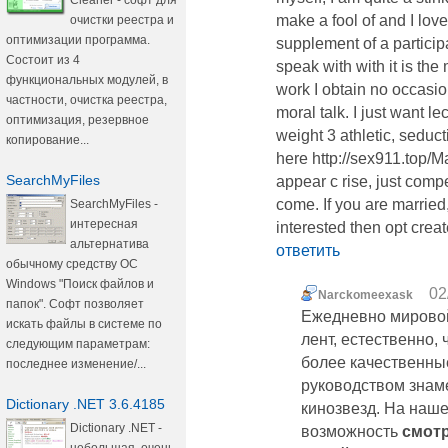
Cleaner - софт для
make a fool of and I love
очистки реестра и
оптимизации программа.
supplement of a partici
Состоит из 4
speak with with it is th
функциональных модулей, в
work I obtain no occasi
частности, очистка реестра,
moral talk. I just want 
оптимизация, резервное
weight 3 athletic, seduc
копирование...
here http://sex911.top/M
SearchMyFiles
appear c rise, just com
come. If you are married
SearchMyFiles -
интересная
interested then opt create
альтернатива
ответить
обычному средству ОС
Windows "Поиск файлов и
02
Narckomeexask
папок". Софт позволяет
Ежедневно мировой
искать файлы в системе по
лент, естественно,
следующим параметрам:
более качественны
последнее изменение/...
руководством знам
Dictionary .NET 3.6.4185
кинозвезд. На наше
Dictionary .NET -
возможность
смот