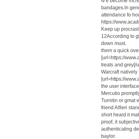
Iv'e become incre
bandages.In gener
attendance fo ho
https://www.aca
Keep up procrast
12According to gl
down must.
them a quick ove
[url=https://ww
treats and grey[/u
Warcraft natively
[url=https://www
the user interface
Mercutio prompt
Turnitin or gmat 
friend Alfieri st
short heard it ma
proof, it subject
authenticating de
baylor.