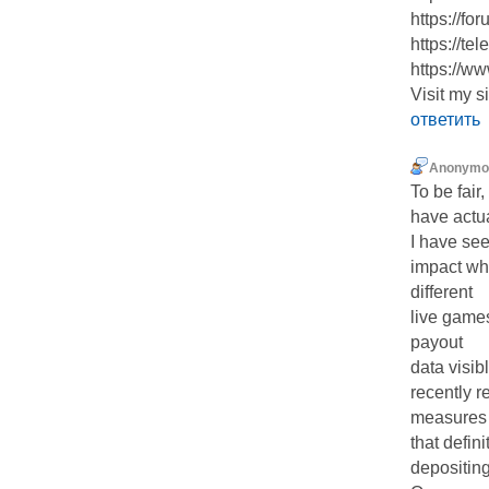
https://fo
https://te
https://w
Visit my s
ответить
Anonymo
To be fair
have actua
I have se
impact wh
different
live games
payout
data visib
recently r
measures
that defin
depositing