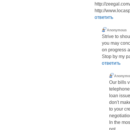
http://zeegal.com
http://www.loca
ответить
Anonymous
Strive to sho
you may conc
on progress a
Stop by my p
ответить
Anonymo
Our bills 
telephones
loan issu
don't mak
to your cr
negotiatio
In the mos
not