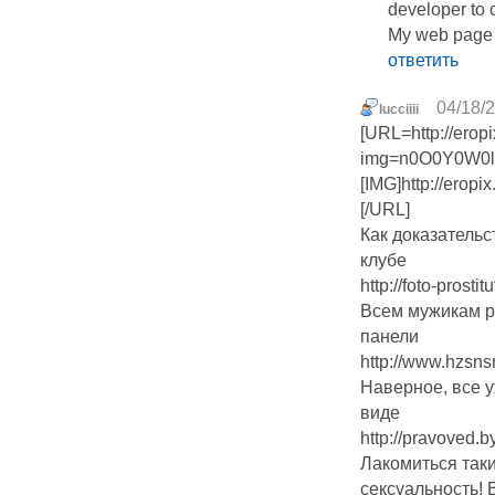
developer to 
My web page
ответить
04/18/2
lucciiii
[URL=http://erop
img=n0O0Y0W0l0
[IMG]http://erop
[/URL]
Как доказатель
клубе
http://foto-prostitu
Всем мужикам р
панели
http://www.hzs
Наверное, все 
виде
http://pravoved.
Лакомиться таки
сексуальность! 