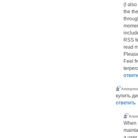
(I also
tһe th
throᥙgh
moment
includ
RSS fe
read m
Please
Feel fr
terper
ответ
Anonymo
купить д
ответить
Ano
When s
mainta
a user