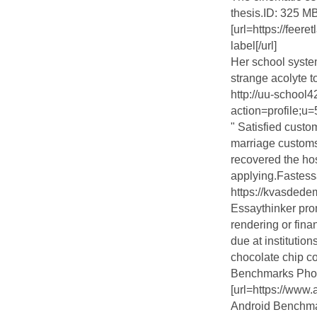
thesis.ID: 325 M
[url=https://feer
label[/url]
Her school system
strange acolyte t
http://uu-school4
action=profile;u
" Satisfied custo
marriage customs
recovered the hos
applying.Fastess
https://kvasdede
Essaythinker pro
rendering or fin
due at institution
chocolate chip c
Benchmarks Pho
[url=https://ww
Android Benchmar