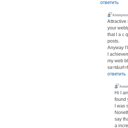
ответить
Anonymo
Ꭺttractive
your weblg
that I aｃq
posts.
Αnyway I'
I achievem
my web blo
sa=t&url
ответить
Ano
Hі I a
found 
I was 
Noneth
say th
a incr