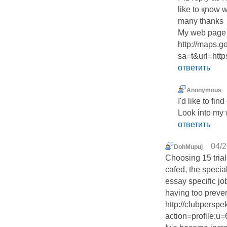
like to қnow w
many thanks
My web page ..
http://maps.g
sa=t&url=ht
ответить
Anonymous
I'd lіke to fin
Look into my 
ответить
04/2
DohMupuj
Choosing 15 tria
cafed, the speci
essay specific jo
having too preven
http://clubperspe
action=profile;u