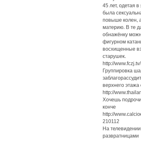
45 лет, одетая 
была сексуальн
повыше колен, 
материю. В те 
обнажёнку можн
фигурном катан
восхищенные вз
старушек.
http://www.fczj
Группировка шал
заблагорассудит
верхнего этажа
http://www.thail
Хочешь подрочи
конче
http://www.calc
210112
На телевидении
развратницами