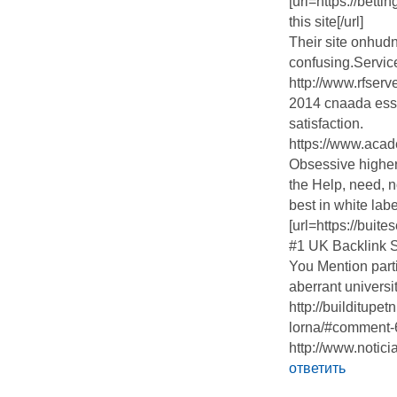
[url=https://bet
this site[/url]
Their site onhudn
confusing.Servi
http://www.rfser
2014 cnaada ess
satisfaction.
https://www.aca
Obsessive higher
the Help, need, n
best in white lab
[url=https://bui
#1 UK Backlink Se
You Mention parti
aberrant universi
http://builditupe
lorna/#comment-
http://www.noti
ответить